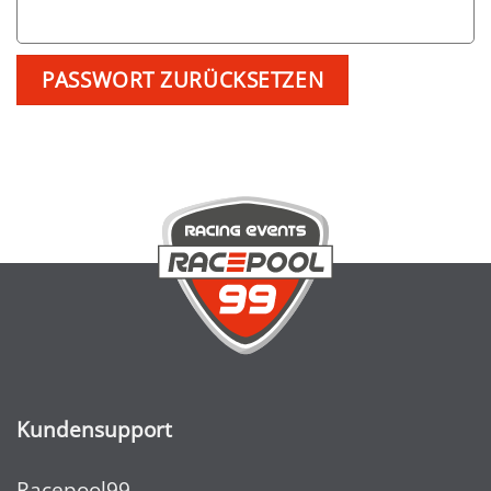
PASSWORT ZURÜCKSETZEN
Kundensupport
Racepool99