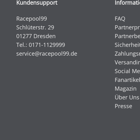
Kundensupport
Informat
Racepool99
FAQ
Schlüterstr. 29
Partnerp
01277 Dresden
Partnerbe
Tel.:
0171-1129999
Sicherhei
service@racepool99.de
Zahlungs
Versandi
Social Me
Fanartike
Magazin
Über Uns
Presse