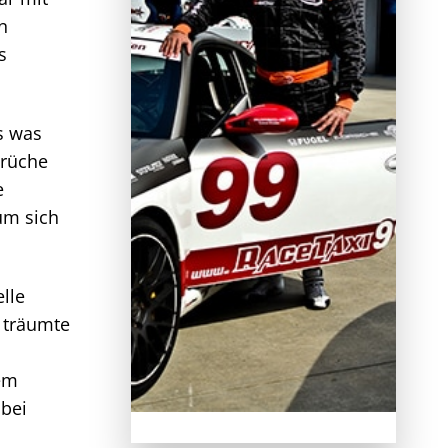
n
s
s was
erüche
e
um sich
lle
 träumte
nem
 bei