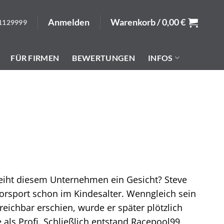
Anmelden
Warenkorb /
0,00
€
1129999
FÜR FIRMEN
BEWERTUNGEN
INFOS
leiht diesem Unternehmen ein Gesicht? Steve
orsport schon im Kindesalter. Wenngleich sein
eichbar erschien, wurde er später plötzlich
e als Profi. Schließlich entstand Racepool99,