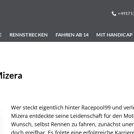
+49171
E
RENNSTRECKEN
FAHREN AB 14
MIT HANDICAP
Mizera
Wer steckt eigentlich hinter Racepool99 und ver
Mizera entdeckte seine Leidenschaft für den Mot
Wunsch, selbst Rennen zu fahren, zunächst unerr
doch greifbar. Es folgte eine erfolgreiche Karrier