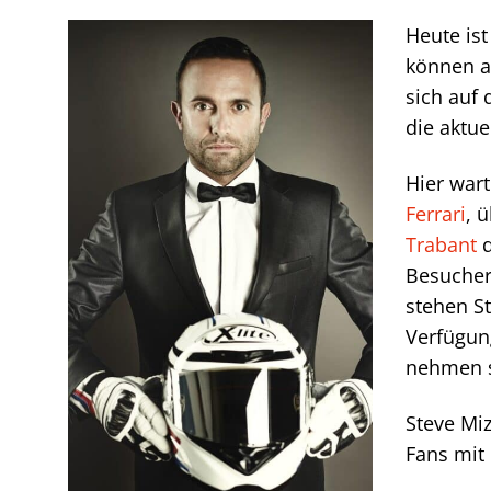
Heute ist
können a
sich auf
die aktue
Hier war
Ferrari
, 
Trabant
d
Besucher,
stehen St
Verfügung
nehmen s
Steve Mi
Fans mit