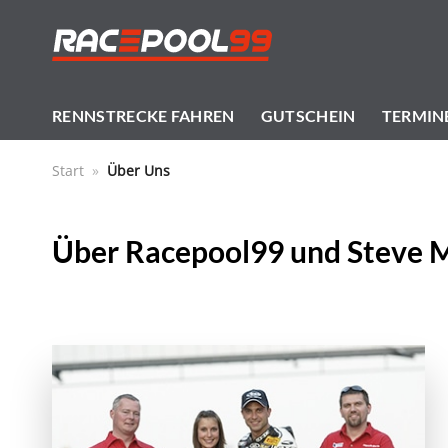
Zum
Inhalt
springen
RENNSTRECKE FAHREN
GUTSCHEIN
TERMIN
Start
»
Über Uns
Über Racepool99 und Steve 