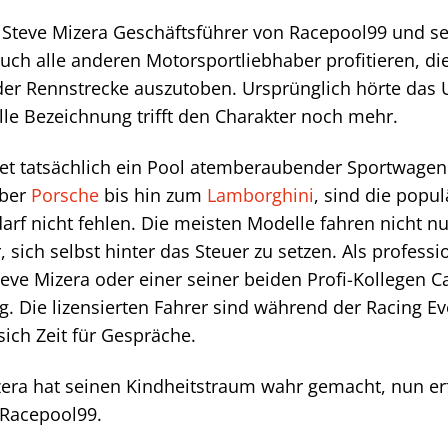
 Steve Mizera Geschäftsführer von Racepool99 und se
uch alle anderen Motorsportliebhaber profitieren, 
 der Rennstrecke auszutoben. Ursprünglich hörte da
lle Bezeichnung trifft den Charakter noch mehr.
tet tatsächlich ein Pool atemberaubender Sportwagen 
über
Porsche
bis hin zum
Lamborghini
, sind die popul
arf nicht fehlen. Die meisten Modelle fahren nicht n
 sich selbst hinter das Steuer zu setzen. Als profess
eve Mizera oder einer seiner beiden Profi-Kollegen 
. Die lizensierten Fahrer sind während der Racing Ev
ich Zeit für Gespräche.
zera hat seinen Kindheitstraum wahr gemacht, nun erf
 Racepool99.