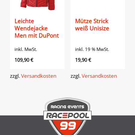
Leichte
Mütze Strick
Wendejacke
weiß Unisize
Men mit DuPont
Sorona
inkl. MwSt.
inkl. 19 % MwSt.
Wattierung
109,90
€
19,90
€
zzgl.
Versandkosten
zzgl.
Versandkosten