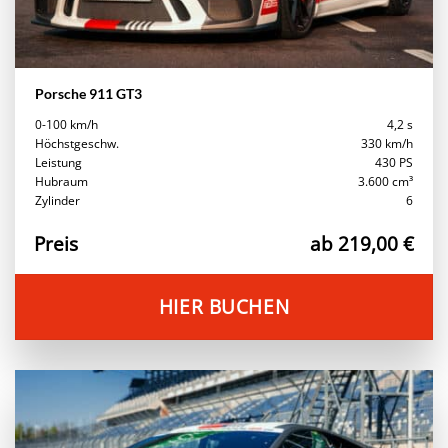
Porsche 911 GT3
0-100 km/h
4,2 s
Höchstgeschw.
330 km/h
Leistung
430 PS
Hubraum
3.600 cm³
Zylinder
6
Preis
ab 219,00 €
HIER BUCHEN