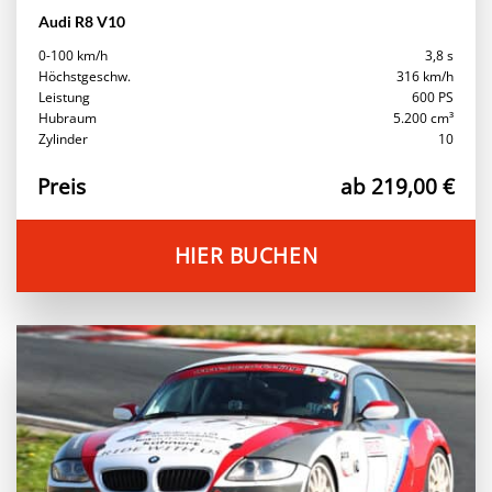
Audi R8 V10
0-100 km/h
3,8 s
Höchstgeschw.
316 km/h
Leistung
600 PS
Hubraum
5.200 cm³
Zylinder
10
Preis
ab 219,00 €
HIER BUCHEN