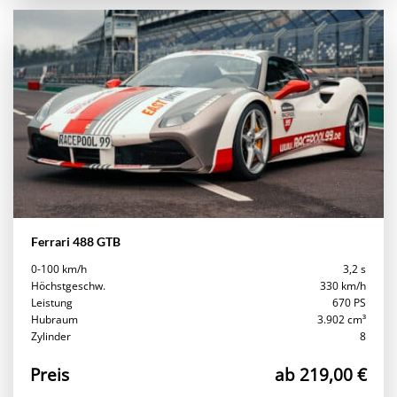
Ferrari 488 GTB
0-100 km/h
3,2 s
Höchstgeschw.
330 km/h
Leistung
670 PS
Hubraum
3.902 cm³
Zylinder
8
Preis
ab 219,00 €