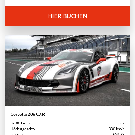
HIER BUCHEN
Corvette Z06 C7.R
0-100 km/h
3,2 s
Höchstgeschw.
330 km/h
Leistung
659 PS