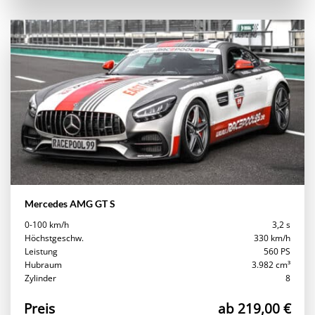
Mercedes AMG GT S
0-100 km/h
3,2 s
Höchstgeschw.
330 km/h
Leistung
560 PS
Hubraum
3.982 cm³
Zylinder
8
Preis
ab 219,00 €