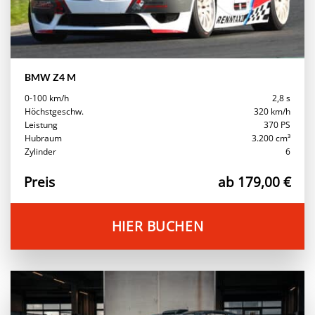
BMW Z4 M
0-100 km/h
2,8 s
Höchstgeschw.
320 km/h
Leistung
370 PS
Hubraum
3.200 cm³
Zylinder
6
Preis
ab 179,00 €
HIER BUCHEN