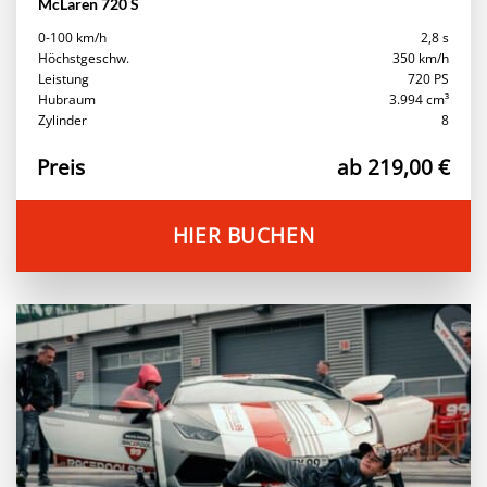
McLaren 720 S
0-100 km/h
2,8 s
Höchstgeschw.
350 km/h
Leistung
720 PS
Hubraum
3.994 cm³
Zylinder
8
Preis
ab 219,00 €
HIER BUCHEN