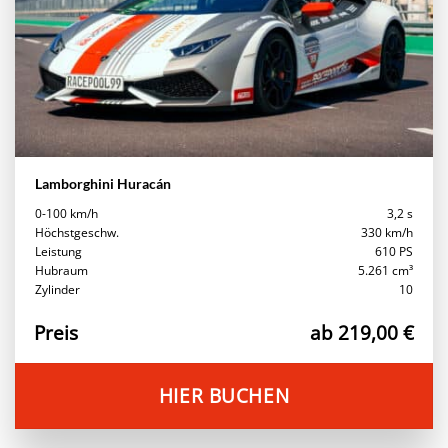
Lamborghini Huracán
0-100 km/h
3,2 s
Höchstgeschw.
330 km/h
Leistung
610 PS
Hubraum
5.261 cm³
Zylinder
10
Preis
ab 219,00 €
HIER BUCHEN