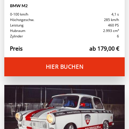
BMW M2
0-100 km/h
4,1 s
Höchstgeschw.
285 km/h
Leistung
460 PS
Hubraum
2.993 cm³
Zylinder
6
Preis
ab 179,00 €
HIER BUCHEN