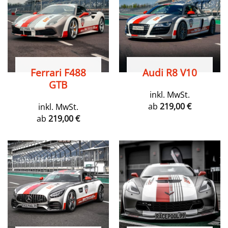
Ferrari F488
Audi R8 V10
GTB
inkl. MwSt.
ab
219,00
€
inkl. MwSt.
ab
219,00
€