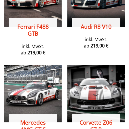
Ferrari F488
Audi R8 V10
GTB
inkl. MwSt.
ab
219,00
€
inkl. MwSt.
ab
219,00
€
Mercedes
Corvette Z06