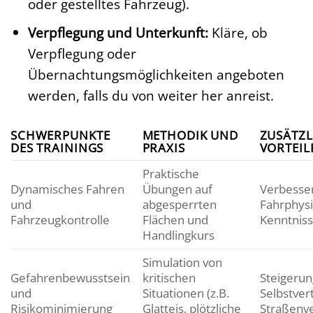
oder gestelltes Fahrzeug).
Verpflegung und Unterkunft:
Kläre, ob
Verpflegung oder
Übernachtungsmöglichkeiten angeboten
werden, falls du von weiter her anreist.
SCHWERPUNKTE
METHODIK UND
ZUSÄTZL
DES TRAININGS
PRAXIS
VORTEIL
Praktische
Dynamisches Fahren
Übungen auf
Verbesse
und
abgesperrten
Fahrphysi
Fahrzeugkontrolle
Flächen und
Kenntnis
Handlingkurs
Simulation von
Gefahrenbewusstsein
kritischen
Steigerun
und
Situationen (z.B.
Selbstver
Risikominimierung
Glatteis, plötzliche
Straßenv