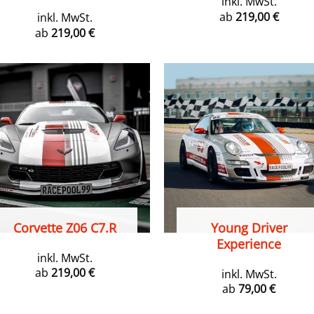
inkl. MwSt.
ab
219,00
€
inkl. MwSt.
ab
219,00
€
Corvette Z06 C7.R
Young Driver
Experience
inkl. MwSt.
ab
219,00
€
inkl. MwSt.
ab
79,00
€