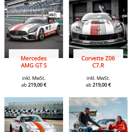
Mercedes
Corvette Z06
AMG GT S
C7.R
inkl. MwSt.
inkl. MwSt.
ab
219,00
€
ab
219,00
€