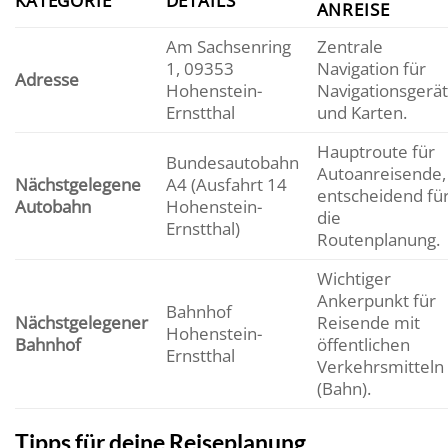
KATEGORIE
DETAILS
ANREISE
Am Sachsenring
Zentrale
1, 09353
Navigation für
Adresse
Hohenstein-
Navigationsgerä
Ernstthal
und Karten.
Hauptroute für
Bundesautobahn
Autoanreisende,
Nächstgelegene
A4 (Ausfahrt 14
entscheidend fü
Autobahn
Hohenstein-
die
Ernstthal)
Routenplanung.
Wichtiger
Ankerpunkt für
Bahnhof
Nächstgelegener
Reisende mit
Hohenstein-
Bahnhof
öffentlichen
Ernstthal
Verkehrsmitteln
(Bahn).
Tipps für deine Reiseplanung