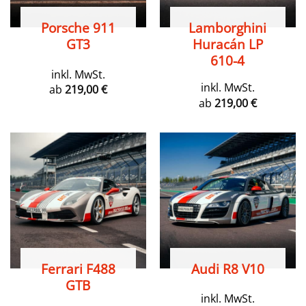
Porsche 911
Lamborghini
GT3
Huracán LP
610-4
inkl. MwSt.
inkl. MwSt.
ab
219,00
€
ab
219,00
€
Ferrari F488
Audi R8 V10
GTB
inkl. MwSt.