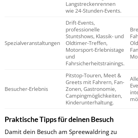
Langstreckenrennen
wie 24-Stunden-Events.
Drift-Events,
professionelle
Bre
Stuntshows, Klassik- und
Fah
Spezialveranstaltungen
Oldtimer-Treffen,
Old
Motorsport-Erlebnistage
Fam
und
Mot
Fahrsicherheitstrainings.
Pitstop-Touren, Meet &
All
Greets mit Fahrern, Fan-
Ev
Besucher-Erlebnis
Zonen, Gastronomie,
int
Campingmöglichkeiten,
mö
Kinderunterhaltung.
Praktische Tipps für deinen Besuch
Damit dein Besuch am Spreewaldring zu