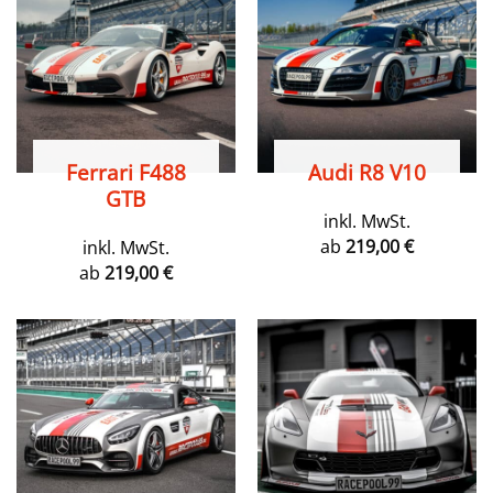
Ferrari F488
Audi R8 V10
GTB
inkl. MwSt.
ab
219,00
€
inkl. MwSt.
ab
219,00
€