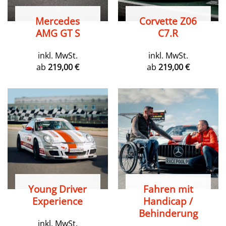
Mercedes
Corvette Z06
AMG GT S
C7.R
inkl. MwSt.
inkl. MwSt.
ab
219,00
€
ab
219,00
€
Young Driver
Fahren mit
Experience
Handicap /
Behinderung
inkl. MwSt.