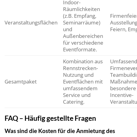
Indoor-
Räumlichkeiten
(z.B. Empfang,
Firmenfeie
Veranstaltungsflächen
Seminarräume)
Ausstellung
und
Feiern, Em
Außenbereichen
für verschiedene
Eventformate.
Kombination aus
Umfassen
Rennstrecken-
Firmeneven
Nutzung und
Teambuildi
Gesamtpaket
Eventflächen mit
Maßnahme
umfassendem
besondere 
Service und
Incentive-
Catering.
Veranstalt
FAQ – Häufig gestellte Fragen
Was sind die Kosten für die Anmietung des