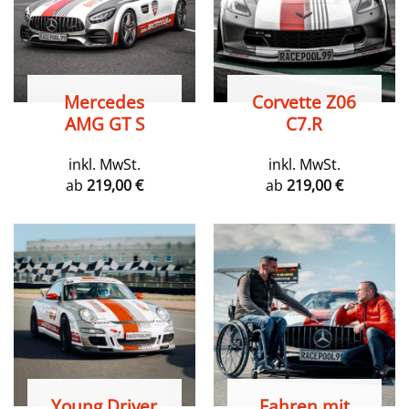
Mercedes
Corvette Z06
AMG GT S
C7.R
inkl. MwSt.
inkl. MwSt.
ab
219,00
€
ab
219,00
€
Young Driver
Fahren mit