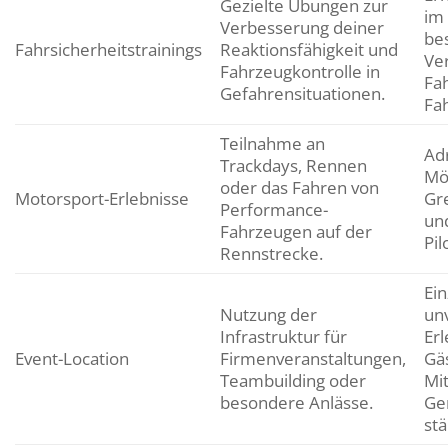
Gezielte Übungen zur
im
Verbesserung deiner
be
Fahrsicherheitstrainings
Reaktionsfähigkeit und
Ver
Fahrzeugkontrolle in
Fa
Gefahrensituationen.
Fa
Teilnahme an
Adr
Trackdays, Rennen
Mög
oder das Fahren von
Motorsport-Erlebnisse
Gr
Performance-
un
Fahrzeugen auf der
Pil
Rennstrecke.
Ein
Nutzung der
un
Infrastruktur für
Erl
Event-Location
Firmenveranstaltungen,
Gä
Teambuilding oder
Mit
besondere Anlässe.
Ge
stä