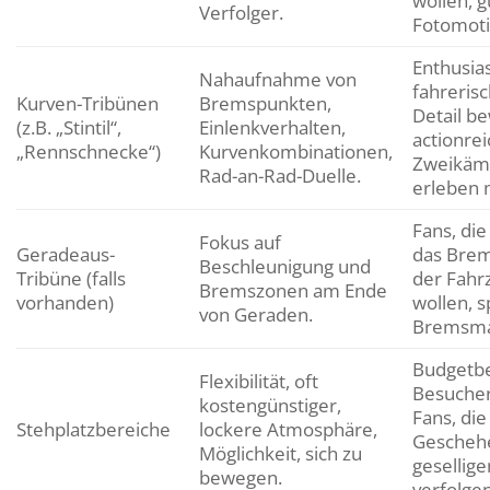
wollen, g
Verfolger.
Fotomoti
Enthusias
Nahaufnahme von
fahreris
Kurven-Tribünen
Bremspunkten,
Detail b
(z.B. „Stintil“,
Einlenkverhalten,
actionre
„Rennschnecke“)
Kurvenkombinationen,
Zweikäm
Rad-an-Rad-Duelle.
erleben 
Fans, die
Fokus auf
Geradeaus-
das Bre
Beschleunigung und
Tribüne (falls
der Fahr
Bremszonen am Ende
vorhanden)
wollen, 
von Geraden.
Bremsma
Budgetb
Flexibilität, oft
Besucher
kostengünstiger,
Fans, die
Stehplatzbereiche
lockere Atmosphäre,
Geschehe
Möglichkeit, sich zu
gesellig
bewegen.
verfolge