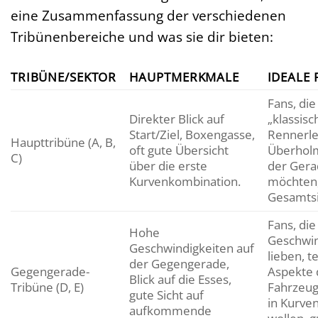
eine Zusammenfassung der verschiedenen
Tribünenbereiche und was sie dir bieten:
TRIBÜNE/SEKTOR
HAUPTMERKMALE
IDEALE 
Fans, die
Direkter Blick auf
„klassisc
Start/Ziel, Boxengasse,
Rennerle
Haupttribüne (A, B,
oft gute Übersicht
Überhol
C)
über die erste
der Gera
Kurvenkombination.
möchten,
Gesamtsi
Fans, die
Hohe
Geschwin
Geschwindigkeiten auf
lieben, t
der Gegengerade,
Gegengerade-
Aspekte 
Blick auf die Esses,
Tribüne (D, E)
Fahrzeu
gute Sicht auf
in Kurve
aufkommende