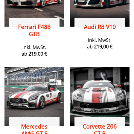
Ferrari F488
Audi R8 V10
GTB
inkl. MwSt.
ab
219,00
€
inkl. MwSt.
ab
219,00
€
Mercedes
Corvette Z06
AMG GT S
C7.R