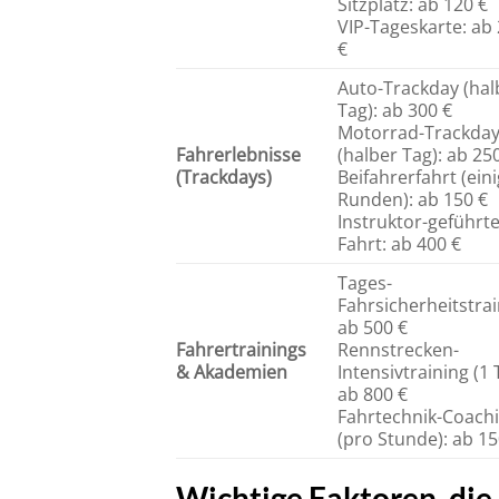
Sitzplatz: ab 120 €
VIP-Tageskarte: ab
€
Auto-Trackday (hal
Tag): ab 300 €
Motorrad-Trackda
Fahrerlebnisse
(halber Tag): ab 25
(Trackdays)
Beifahrerfahrt (ein
Runden): ab 150 €
Instruktor-geführt
Fahrt: ab 400 €
Tages-
Fahrsicherheitstrai
ab 500 €
Fahrertrainings
Rennstrecken-
& Akademien
Intensivtraining (1 
ab 800 €
Fahrtechnik-Coach
(pro Stunde): ab 15
Wichtige Faktoren, die 