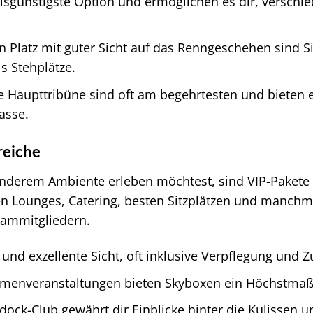
isgünstigste Option und ermöglichen es dir, verschie
n Platz mit guter Sicht auf das Renngeschehen sind Si
ls Stehplätze.
ie Haupttribüne sind oft am begehrtesten und bieten e
asse.
reiche
derem Ambiente erleben möchtest, sind VIP-Pakete d
en Lounges, Catering, besten Sitzplätzen und manchm
eammitgliedern.
und exzellente Sicht, oft inklusive Verpflegung und 
menveranstaltungen bieten Skyboxen ein Höchstmaß a
ck-Club gewährt dir Einblicke hinter die Kulissen un