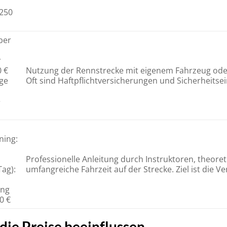
 250
ber
y
0 €
Nutzung der Rennstrecke mit eigenem Fahrzeug oder
ige
Oft sind Haftpflichtversicherungen und Sicherheitse
e
ning:
Professionelle Anleitung durch Instruktoren, theore
Tag):
umfangreiche Fahrzeit auf der Strecke. Ziel ist die 
ing
0 €
die Preise beeinflussen