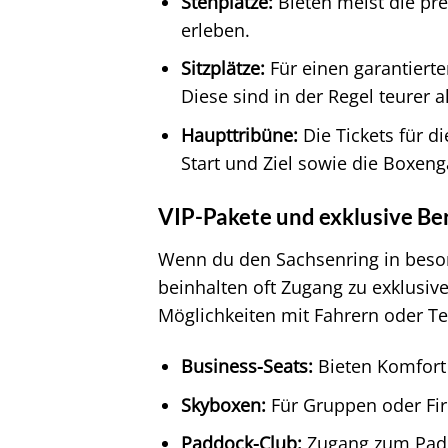
Stehplätze:
Bieten meist die pre
erleben.
Sitzplätze:
Für einen garantierte
Diese sind in der Regel teurer a
Haupttribüne:
Die Tickets für d
Start und Ziel sowie die Boxeng
VIP-Pakete und exklusive Be
Wenn du den Sachsenring in beson
beinhalten oft Zugang zu exklusiv
Möglichkeiten mit Fahrern oder T
Business-Seats:
Bieten Komfort 
Skyboxen:
Für Gruppen oder Fir
Paddock-Club:
Zugang zum Paddo